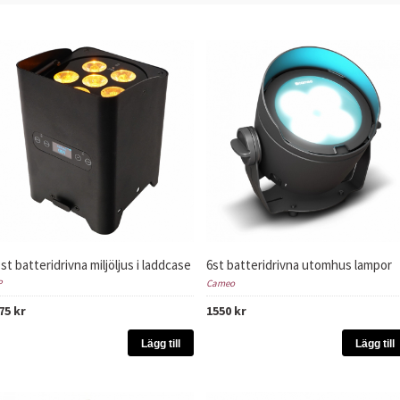
 st batteridrivna miljöljus i laddcase
6st batteridrivna utomhus lampor
P
Cameo
75 kr
1550 kr
Lägg till
Lägg till