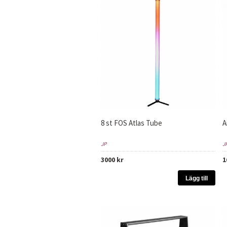
8 st FOS Atlas Tube
A
JP
J
3000 kr
1
Lägg till