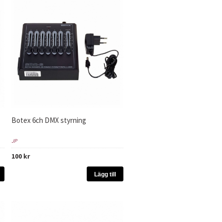
Botex 6ch DMX styrning
JP
100 kr
Lägg till