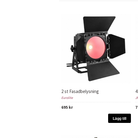
2 st Fasadbelysning
4
Eurolite
J
695 kr
7
Lägg till