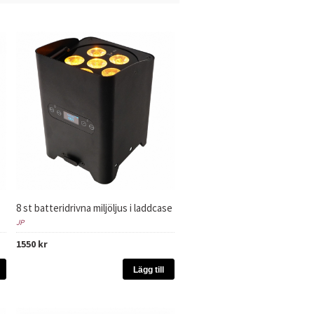
8 st batteridrivna miljöljus i laddcase
JP
1550 kr
Lägg till