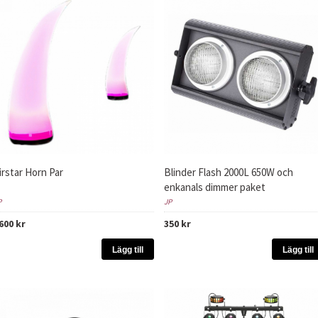
irstar Horn Par
Blinder Flash 2000L 650W och
enkanals dimmer paket
P
JP
600 kr
350 kr
Lägg till
Lägg till