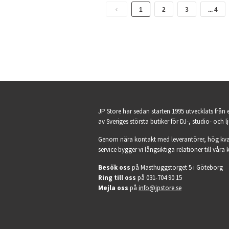
1
2
3
... 4
JP Store har sedan starten 1995 utvecklats från 
av Sveriges största butiker för DJ-, studio- och l
Genom nära kontakt med leverantörer, hög kva
service bygger vi långsiktiga relationer till våra 
Besök oss
på Masthuggstorget 5 i Göteborg
Ring till oss
på 031-704 90 15
Mejla oss
på
info@jpstore.se