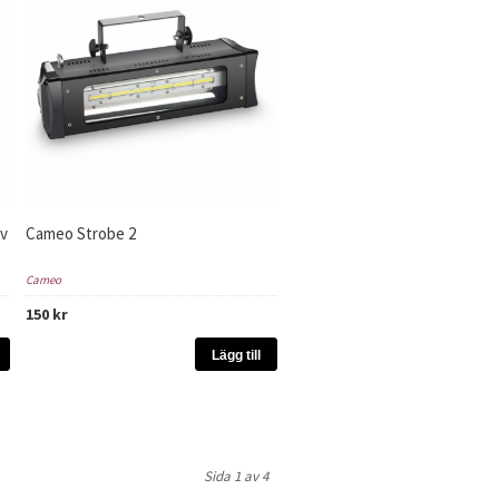
v
Cameo Strobe 2
Cameo
150 kr
Lägg till
Sida 1 av 4