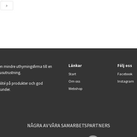
Länkar
Följ oss
en mindre uthyrningsfirma till en
jusutrustning.
Start
Facebook
Om oss
Instagram
lité på produkter och god
Webshop
kunder.
NÅGRA AV VÅRA SAMARBETSPARTNERS