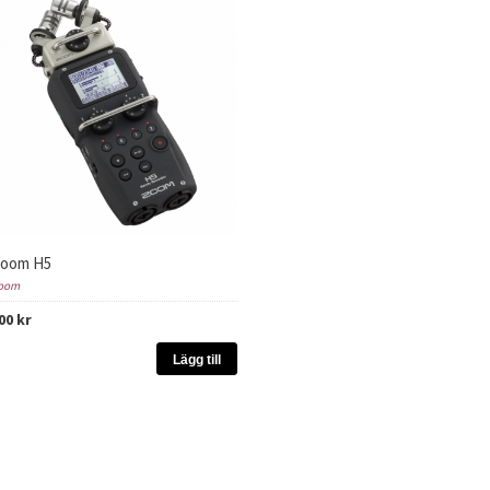
oom H5
oom
00 kr
Lägg till