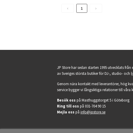
1
JP Store har sedan starten 1995 utvecklats från 
av Sveriges största butiker för DJ-, studio- och l
Genom nära kontakt med leverantörer, hög kva
service bygger vi långsiktiga relationer till våra 
Besök oss
på Masthuggstorget 5 i Göteborg
Ring till oss
på 031-704 90 15
Mejla oss
på
info@jpstore.se