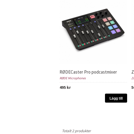
RØDECaster Pro podcastmixer
Z
RØDE Microphones
Z
495 kr
5
Lägg till
Totalt 2 produkter