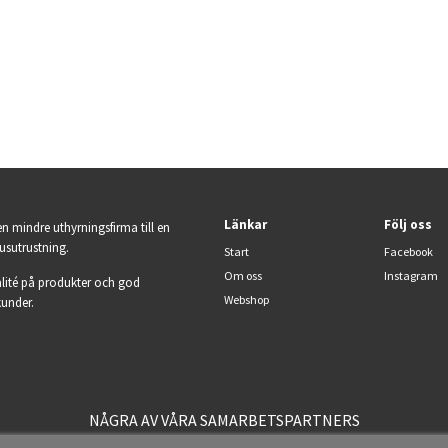
Länkar
Följ oss
en mindre uthyrningsfirma till en
jusutrustning.
Start
Facebook
Om oss
Instagram
lité på produkter och god
Webshop
kunder.
NÅGRA AV VÅRA SAMARBETSPARTNERS