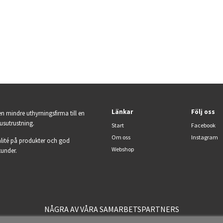
Länkar
Följ oss
en mindre uthyrningsfirma till en
jusutrustning.
Start
Facebook
Om oss
Instagram
lité på produkter och god
Webshop
kunder.
NÅGRA AV VÅRA SAMARBETSPARTNERS