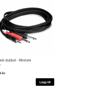
ele dubbel - Minitele
P
5 kr
Lägg till