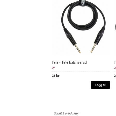
Tele - Tele balanserad
T
JP
J
25 kr
2
Lägg till
Totalt 2 produkter