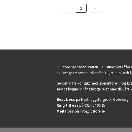
1
JP Store har sedan starten 1995 utvecklats från 
av Sveriges största butiker för DJ-, studio- och l
Genom nära kontakt med leverantörer, hög kva
service bygger vi långsiktiga relationer till våra 
Besök oss
på Masthuggstorget 5 i Göteborg
Ring till oss
på 031-704 90 15
Mejla oss
på
info@jpstore.se