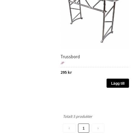
Trussbord
JP
295 kr
Lägg till
Totalt 5 produkter
1