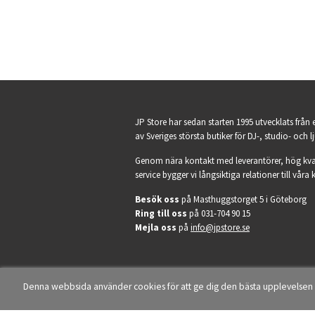
JP Store har sedan starten 1995 utvecklats från 
av Sveriges största butiker för DJ-, studio- och l
Genom nära kontakt med leverantörer, hög kva
service bygger vi långsiktiga relationer till våra 
Besök oss
på Masthuggstorget 5 i Göteborg
Ring till oss
på 031-704 90 15
Mejla oss
på
info@jpstore.se
Denna webbsida använder cookies för att ge dig den bästa upplevelse