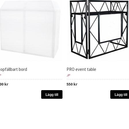
opfällbart bord
PRO event table
P
JP
00 kr
550 kr
Lägg till
Lägg till