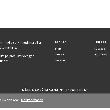
Länkar
Följ oss
en mindre uthyrningsfirma till en
jusutrustning.
Start
Facebook
Om oss
Instagram
lité på produkter och god
Webshop
kunder.
NÅGRA AV VÅRA SAMARBETSPARTNERS
n av webbsidan.
Mer information