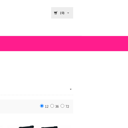
(0)
12
36
72