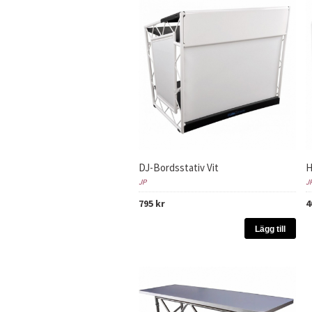
DJ-Bordsstativ Vit
H
JP
J
795 kr
4
Lägg till