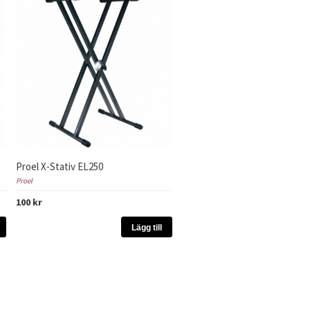
Proel X-Stativ EL250
Proel
100 kr
Lägg till