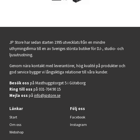
JP Store har sedan starten 1995 utvecklats från en mindre
uthyrningsfirma till en av Sveriges största butiker för DJ-, studio- och
ljusutrustning.
Genom nära kontakt med leverantörer, hög kvalité på produkter och
god service bygger vi långsiktiga relationer till våra kunder.
Besök oss
på Masthuggstorget 5 i Göteborg
Ring till oss
på 031-704 90 15
Mejla oss
på
info@jpstore.se
Länkar
Följ oss
Start
Facebook
Om oss
Instagram
Webshop