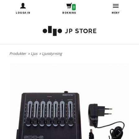
0
LOGGA IN
BOKNING
MENY
Produkter
»
Ljus
»
Ljusstyrning