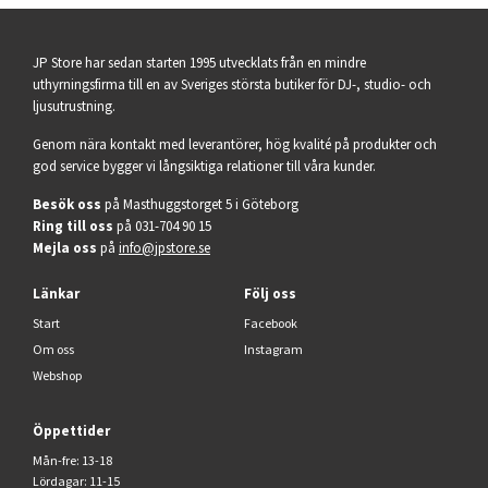
JP Store har sedan starten 1995 utvecklats från en mindre
uthyrningsfirma till en av Sveriges största butiker för DJ-, studio- och
ljusutrustning.
Genom nära kontakt med leverantörer, hög kvalité på produkter och
god service bygger vi långsiktiga relationer till våra kunder.
Besök oss
på Masthuggstorget 5 i Göteborg
Ring till oss
på 031-704 90 15
Mejla oss
på
info@jpstore.se
Länkar
Följ oss
Start
Facebook
Om oss
Instagram
Webshop
Öppettider
Mån-fre: 13-18
Lördagar: 11-15