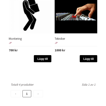
Montering
Tekniker
JP
JP
700 kr
1000 kr
Lägg till
Lägg till
Totalt 4 produkter
Sida 1 av 1
1