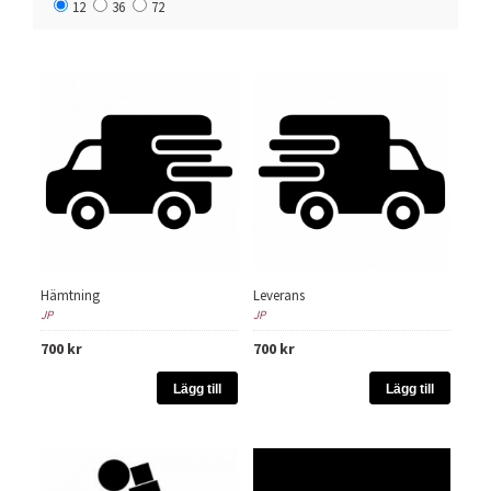
12
36
72
Hämtning
Leverans
JP
JP
700 kr
700 kr
Lägg till
Lägg till