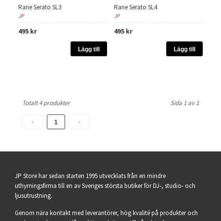
Rane Serato SL3
Rane Serato SL4
JP
JP
495 kr
495 kr
Lägg till
Lägg till
Totalt 4 produkter
Sida 1 av 1
1
JP Store har sedan starten 1995 utvecklats från en mindre
uthyrningsfirma till en av Sveriges största butiker för DJ-, studio- och
ljusutrustning.
Genom nära kontakt med leverantörer, hög kvalité på produkter och