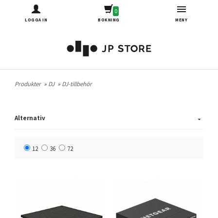
0
LOGGA IN
BOKNING
MENY
Produkter
»
DJ
»
DJ-tillbehör
Alternativ
12
36
72