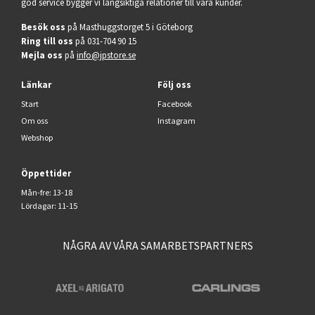
god service bygger vi långsiktiga relationer till våra kunder.
Besök oss
på Masthuggstorget 5 i Göteborg
Ring till oss
på 031-704 90 15
Mejla oss
på
info@jpstore.se
Länkar
Följ oss
Start
Facebook
Om oss
Instagram
Webshop
Öppettider
Mån-fre: 13-18
Lördagar: 11-15
NÅGRA AV VÅRA SAMARBETSPARTNERS