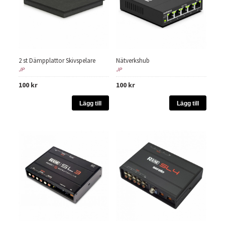
2 st Dämpplattor Skivspelare
Nätverkshub
JP
JP
100 kr
100 kr
Lägg till
Lägg till