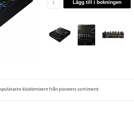
Lägg till i bokningen
opuläraste klubbmixern från pioneers sortiment.