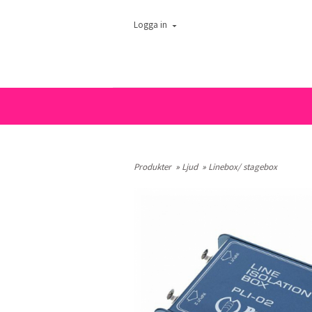
Logga in
Produkter
»
Ljud
»
Linebox/ stagebox