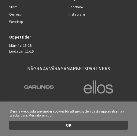
Start
Facebook
Om oss
Instagram
Webshop
Öppettider
Mån-fre: 13-18
Lördagar: 11-15
NÅGRA AV VÅRA SAMARBETSPARTNERS
Denna webbsida använder cookies för att ge dig den bästa upplevelsen av
webbsidan.
Mer information
OK