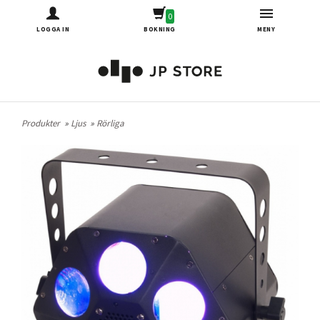
0
LOGGA IN
BOKNING
MENY
Produkter
»
Ljus
»
Rörliga